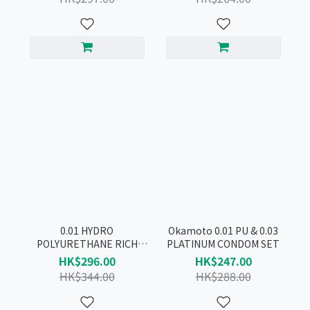
0.01 HYDRO
Okamoto 0.01 PU & 0.03
POLYURETHANE RICH
PLATINUM CONDOM SET
LUBRICATIVE CONDOM
HK$296.00
HK$247.00
PRODUCT SET
HK$344.00
HK$288.00