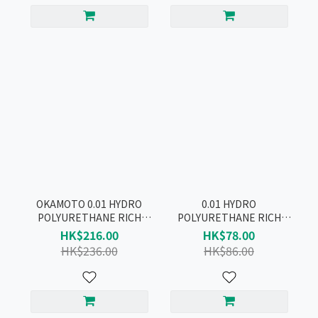
OKAMOTO 0.01 HYDRO
0.01 HYDRO
POLYURETHANE RICH
POLYURETHANE RICH
LUBRICATIVE CONDOM
LUBRICATIVE CONDOM
HK$216.00
HK$78.00
10pcs
4pcs
HK$236.00
HK$86.00