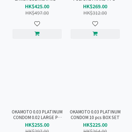
REAL FIT CONDOM SET
CONDOM BOX SET
HK$425.00
HK$269.00
HK$497.00
HK$312.00
OKAMOTO 0.03 PLATINUM
OKAMOTO 0.03 PLATINUM
CONDOM 0.02 LARGE PU
CONDOM 10 pcs BOX SET
10 PCS BOX SET
HK$255.00
HK$225.00
HK$297.00
HK$264.00