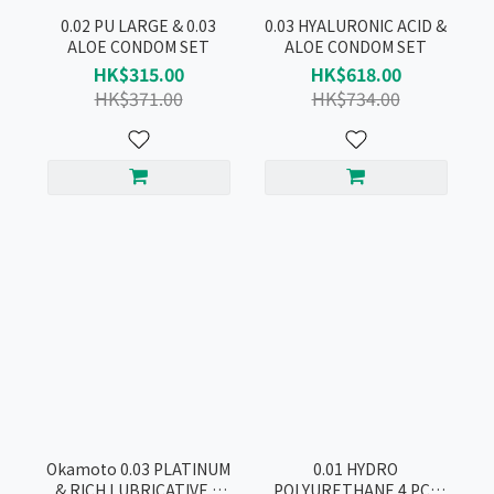
0.02 PU LARGE & 0.03
0.03 HYALURONIC ACID &
ALOE CONDOM SET
ALOE CONDOM SET
HK$315.00
HK$618.00
HK$371.00
HK$734.00
Okamoto 0.03 PLATINUM
0.01 HYDRO
& RICH LUBRICATIVE &
POLYURETHANE 4 PCS