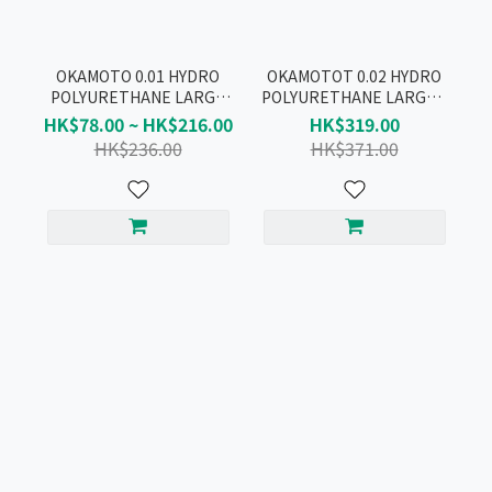
OKAMOTO 0.01 HYDRO
OKAMOTOT 0.02 HYDRO
POLYURETHANE LARGE
POLYURETHANE LARGE +
RICH LUBRICATIVE
PU CONDOM 2 BOX
HK$78.00 ~ HK$216.00
HK$319.00
CONDOM 10pcs
HK$236.00
HK$371.00